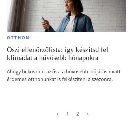
OTTHON
Őszi ellenőrzőlista: így készítsd fel
klímádat a hűvösebb hónapokra
Ahogy beköszönt az ősz, a hűvösebb időjárás miatt
érdemes otthonunkat is felkészíteni a szezonra.
‹
1
2
›