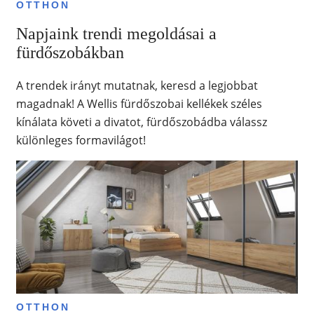
OTTHON
Napjaink trendi megoldásai a
fürdőszobákban
A trendek irányt mutatnak, keresd a legjobbat
magadnak! A Wellis fürdőszobai kellékek széles
kínálata követi a divatot, fürdőszobádba válassz
különleges formavilágot!
OTTHON