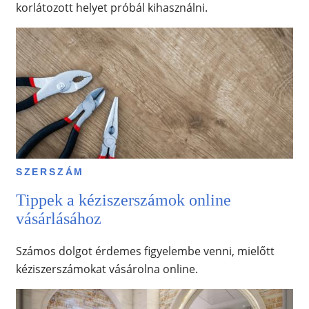
korlátozott helyet próbál kihasználni.
SZERSZÁM
Tippek a kéziszerszámok online
vásárlásához
Számos dolgot érdemes figyelembe venni, mielőtt
kéziszerszámokat vásárolna online.