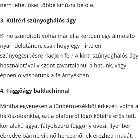
nem lehet őket többé kihúzni belőle.
3. Kültéri szúnyoghálós ágy
Ki ne szundított volna már el a kertben egy álmosító
nyári délutánon, csak hogy egy hirtelen
szúnyogcsípésre riadjon fel? A kinti szúnyoghálós ág
használatával viszont zavartalanul alhatunk, vagy
éppen olvashatunk a félárnyékban.
4. Függőágy baldachinnal
Mintha egyenesen a tündérmesékből érkezett volna 
hálószobánkba, ezt a plafonról lógó kötélre erősített,
kör alakú ágyat fátyolszerű függöny övezi. Ilyenben
ébredve bármelyik nő hercegnőnek érezheti magát.