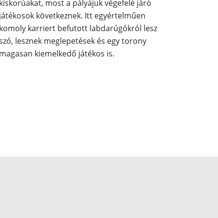
kiskorúakat, most a pályájuk végefelé járó
játékosok következnek. Itt egyértelműen
komoly karriert befutott labdarúgókról lesz
szó, lesznek meglepetések és egy torony
magasan kiemelkedő játékos is.