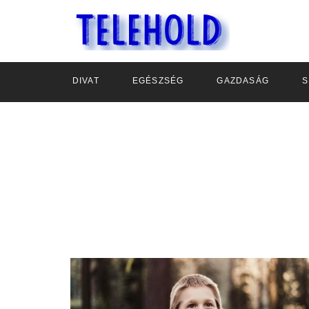
DIVAT
EGÉSZSÉG
GAZDASÁG
S