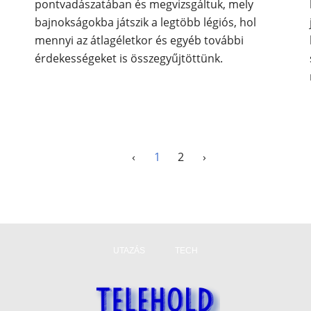
pontvadászatában és megvizsgáltuk, mely
bajnokságokba játszik a legtöbb légiós, hol
mennyi az átlagéletkor és egyéb további
érdekességeket is összegyűjtöttünk.
‹
1
2
›
UTAZÁS
TECH