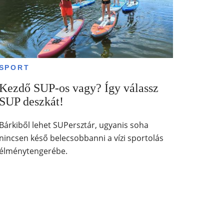
SPORT
Kezdő SUP-os vagy? Így válassz
SUP deszkát!
Bárkiből lehet SUPersztár, ugyanis soha
nincsen késő belecsobbanni a vízi sportolás
élménytengerébe.