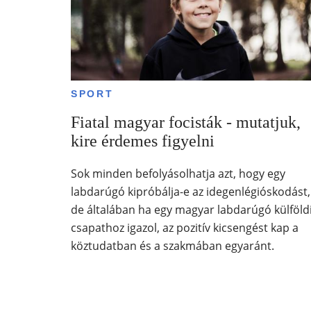
SPORT
Fiatal magyar focisták - mutatjuk,
kire érdemes figyelni
Sok minden befolyásolhatja azt, hogy egy
labdarúgó kipróbálja-e az idegenlégióskodást,
de általában ha egy magyar labdarúgó külföld
csapathoz igazol, az pozitív kicsengést kap a
köztudatban és a szakmában egyaránt.