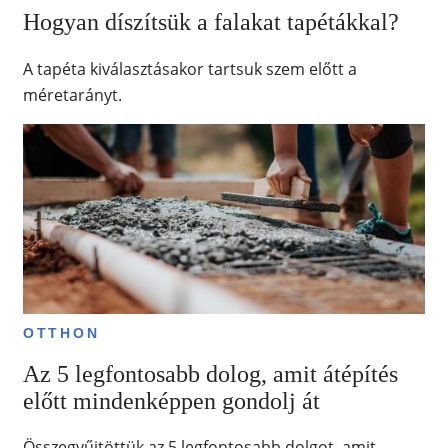
Hogyan díszítsük a falakat tapétákkal?
A tapéta kiválasztásakor tartsuk szem előtt a
méretarányt.
OTTHON
Az 5 legfontosabb dolog, amit átépítés
előtt mindenképpen gondolj át
Összegyűjtöttük az 5 legfontosabb dolgot, amit