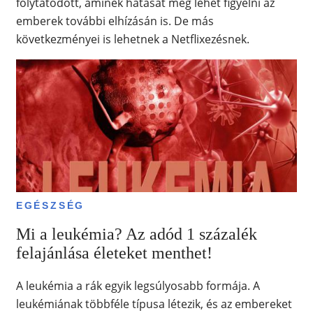
folytatódott, aminek hatását meg lehet figyelni az
emberek további elhízásán is. De más
következményei is lehetnek a Netflixezésnek.
EGÉSZSÉG
Mi a leukémia? Az adód 1 százalék
felajánlása életeket menthet!
A leukémia a rák egyik legsúlyosabb formája. A
leukémiának többféle típusa létezik, és az embereket