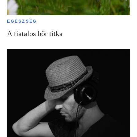
EGÉSZSÉG
A fiatalos bőr titka