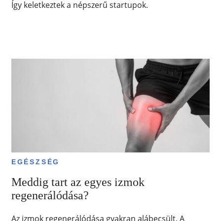
Így keletkeztek a népszerű startupok.
EGÉSZSÉG
Meddig tart az egyes izmok
regenerálódása?
Az izmok regenerálódása gyakran alábecsült. A