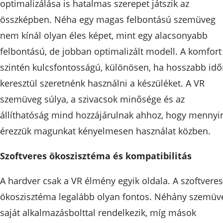
optimalizálása is hatalmas szerepet játszik az
összképben. Néha egy magas felbontású szemüveg
nem kínál olyan éles képet, mint egy alacsonyabb
felbontású, de jobban optimalizált modell. A komfort
szintén kulcsfontosságú, különösen, ha hosszabb id
keresztül szeretnénk használni a készüléket. A VR
szemüveg súlya, a szivacsok minősége és az
állíthatóság mind hozzájárulnak ahhoz, hogy mennyi
érezzük magunkat kényelmesen használat közben.
Szoftveres ökoszisztéma és kompatibilitás
A hardver csak a VR élmény egyik oldala. A szoftveres
ökoszisztéma legalább olyan fontos. Néhány szemüv
saját alkalmazásbolttal rendelkezik, míg mások