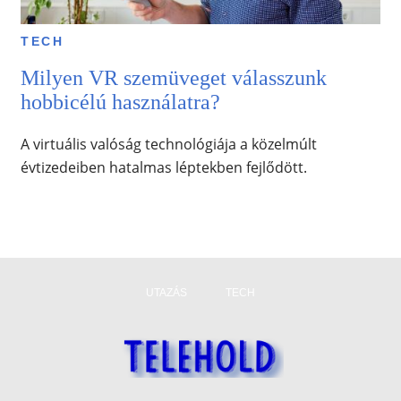
TECH
Milyen VR szemüveget válasszunk
hobbicélú használatra?
A virtuális valóság technológiája a közelmúlt
évtizedeiben hatalmas léptekben fejlődött.
UTAZÁS
TECH