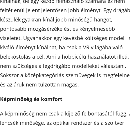
kínálnak, de egy kezdő felhasználó számára ez nem
feltétlenül jelent jelentősen jobb élményt. Egy drágá
készülék gyakran kínál jobb minőségű hangot,
pontosabb mozgásérzékelést és kényelmesebb
viseletet. Ugyanakkor egy kevésbé költséges modell i
kiváló élményt kínálhat, ha csak a VR világába való
belekóstolás a cél. Ami a hobbicélú használatot illeti,
nem szükséges a legdrágább modelleket választani.
Sokszor a középkategóriás szemüvegek is megfelelne
és az áruk nem túlzottan magas.
Képminőség és komfort
A képminőség nem csak a kijelző felbontásától függ. 
lencsék minősége, az optikai rendszer és a szoftver