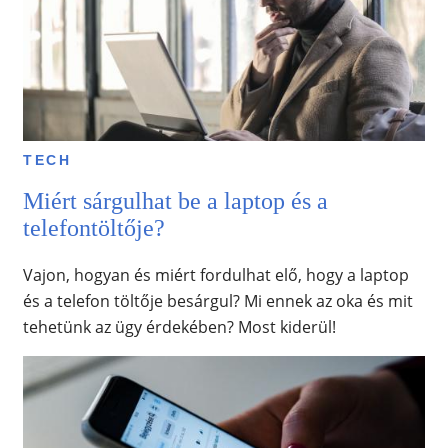
TECH
Miért sárgulhat be a laptop és a
telefontöltője?
Vajon, hogyan és miért fordulhat elő, hogy a laptop
és a telefon töltője besárgul? Mi ennek az oka és mit
tehetünk az ügy érdekében? Most kiderül!