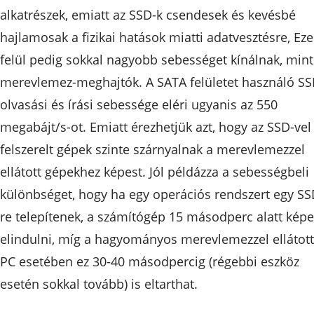
alkatrészek, emiatt az SSD-k csendesek és kevésbé
hajlamosak a fizikai hatások miatti adatvesztésre, Ez
felül pedig sokkal nagyobb sebességet kínálnak, mint
merevlemez-meghajtók. A SATA felületet használó S
olvasási és írási sebessége eléri ugyanis az 550
megabájt/s-ot. Emiatt érezhetjük azt, hogy az SSD-vel
felszerelt gépek szinte szárnyalnak a merevlemezzel
ellátott gépekhez képest. Jól példázza a sebességbeli
különbséget, hogy ha egy operációs rendszert egy SS
re telepítenek, a számítógép 15 másodperc alatt kép
elindulni, míg a hagyományos merevlemezzel ellátott
PC esetében ez 30-40 másodpercig (régebbi eszköz
esetén sokkal tovább) is eltarthat.