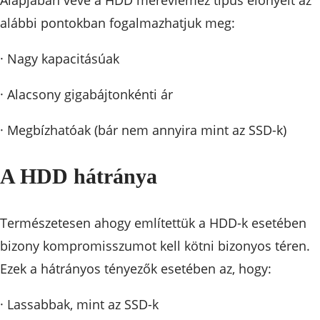
Alapjában véve a HDD merevlemez típus előnyeit az
alábbi pontokban fogalmazhatjuk meg:
· Nagy kapacitásúak
· Alacsony gigabájtonkénti ár
· Megbízhatóak (bár nem annyira mint az SSD-k)
A HDD hátránya
Természetesen ahogy említettük a HDD-k esetében
bizony kompromisszumot kell kötni bizonyos téren.
Ezek a hátrányos tényezők esetében az, hogy:
· Lassabbak, mint az SSD-k