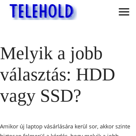
Melyik a jobb
választás: HDD
vagy SSD?
Amikor új laptop vásárlására kerül sor, akkor szinte
biztosan felmerül a kérdés, hogy melyik a jobb