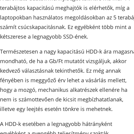
terabájtos kapacitású meghajtók is elérhetők, míg a
laptopokban használatos megoldásokban az 5 terabá
számít csúcskapacitásnak. Ez egyébként több mint a
kétszerese a legnagyobb SSD-ének.
Természetesen a nagy kapacitású HDD-k ára magasn
mondható, de ha a Gb/Ft mutatót vizsgáljuk, akkor
kedvező választásnak tekinthetők. Ez még annak
fényében is meggyőző érv lehet a vásárlás mellett,
hogy a mozgó, mechanikus alkatrészek ellenére ha
nem is számottevően de kicsit megbízhatatlanak,
illetve egy leejtés esetén tönkre is mehetnek.
A HDD-k esetében a legnagyobb hátrányként
egyébként a gyengébb teljesítmény szokták