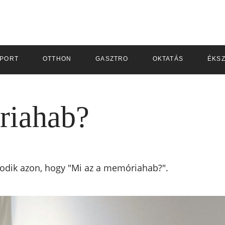
PORT
OTTHON
GASZTRO
OKTATÁS
ÉKS
riahab?
kodik azon, hogy "Mi az a memóriahab?".