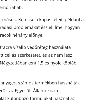
memóriahab.
t mások. Keresse a kopás jeleit, például a
radási problémákat észlel. Íme, hogyan
racok néhány előnye:
acra vízálló védőréteg használata
 cellás szerkezetet, és az nem lesz
 Négyzetlábanként 1,5 és nyolc köbláb
z anyagot számos termékben használják,
rült az Egyesült Államokba, és
lalat különböző formulákat használ az