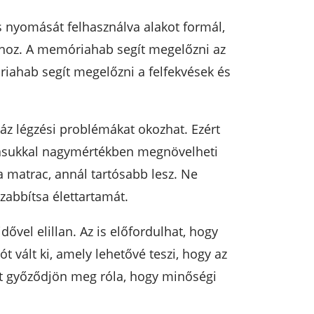
s nyomását felhasználva alakot formál,
ához. A memóriahab segít megelőzni az
riahab segít megelőzni a felfekvések és
áz légzési problémákat okozhat. Ezért
rtásukkal nagymértékben megnövelheti
 a matrac, annál tartósabb lesz. Ne
zabbítsa élettartamát.
vel elillan. Az is előfordulhat, hogy
t vált ki, amely lehetővé teszi, hogy az
rt győződjön meg róla, hogy minőségi