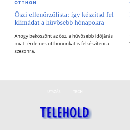
OTTHON
Őszi ellenőrzőlista: így készítsd fel
klímádat a hűvösebb hónapokra
Ahogy beköszönt az ősz, a hűvösebb időjárás
miatt érdemes otthonunkat is felkészíteni a
szezonra.
UTAZÁS
TECH