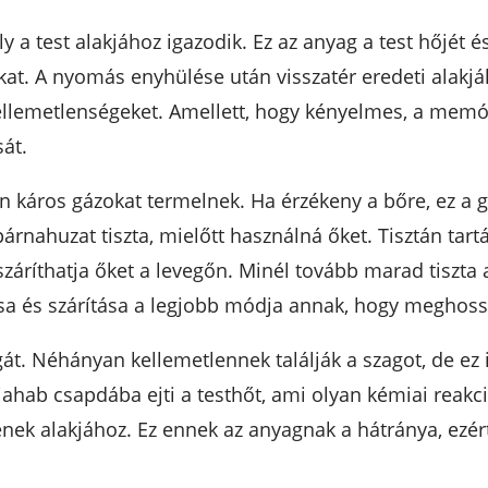
a test alakjához igazodik. Ez az anyag a test hőjét é
at. A nyomás enyhülése után visszatér eredeti alakj
kellemetlenségeket. Amellett, hogy kényelmes, a memó
át.
káros gázokat termelnek. Ha érzékeny a bőre, ez a g
árnahuzat tiszta, mielőtt használná őket. Tisztán ta
 száríthatja őket a levegőn. Minél tovább marad tiszta
tása és szárítása a legjobb módja annak, hogy meghoss
 Néhányan kellemetlennek találják a szagot, de ez idő
ahab csapdába ejti a testhőt, ami olyan kémiai reakció
ének alakjához. Ez ennek az anyagnak a hátránya, ezé