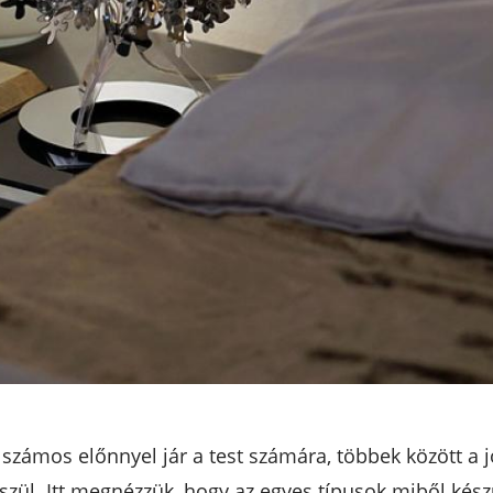
számos előnnyel jár a test számára, többek között a 
zül. Itt megnézzük, hogy az egyes típusok miből ké