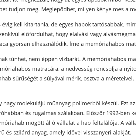
öbbet tudjon meg. Meglepődhet, milyen kényelmes a 
 évig kell kitartania, de egyes habok tartósabbak, min
enkívül előfordulhat, hogy elalvási vagy alvásmegma
aca gyorsan elhasználódik. Íme a memóriahabos mat
ak tűnhet, nem éppen vízbarát. A memóriahabos matr
móriahabos matracára, a nedvesség roncsolja a nyitott
hab sűrűségét a súlyával mérik, osztva a méreteivel.
y nagy molekulájú műanyag polimerből készül. Ezt a
róhabban és rugalmas szálakban. Először 1992-ben ke
óriahab mögött álló vállalat a hab feltalálója. A vál
ű és szilárd anyag, amely idővel visszanyeri alakját.