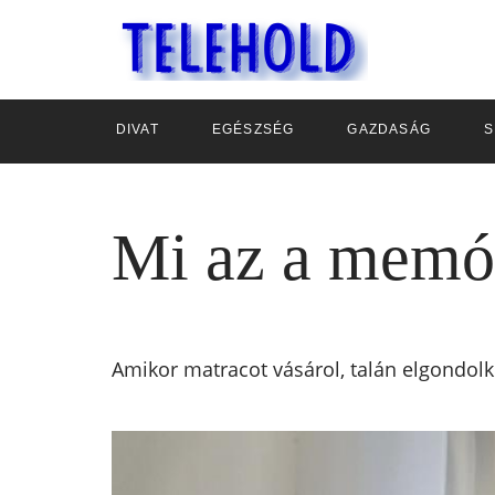
DIVAT
EGÉSZSÉG
GAZDASÁG
S
Mi az a memó
Amikor matracot vásárol, talán elgondol