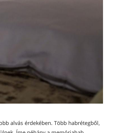
jobb alvás érdekében. Több habrétegből,
szülnek. Íme néhány a memóriahab