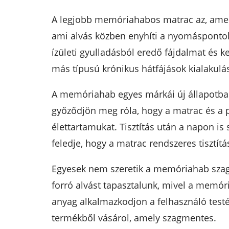
A legjobb memóriahabos matrac az, amely 
ami alvás közben enyhíti a nyomáspontok
ízületi gyulladásból eredő fájdalmat és 
más típusú krónikus hátfájások kialakulás
A memóriahab egyes márkái új állapotban 
győződjön meg róla, hogy a matrac és a p
élettartamukat. Tisztítás után a napon is
feledje, hogy a matrac rendszeres tisztí
Egyesek nem szeretik a memóriahab szagát.
forró alvást tapasztalunk, mivel a memóri
anyag alkalmazkodjon a felhasználó test
termékből vásárol, amely szagmentes.