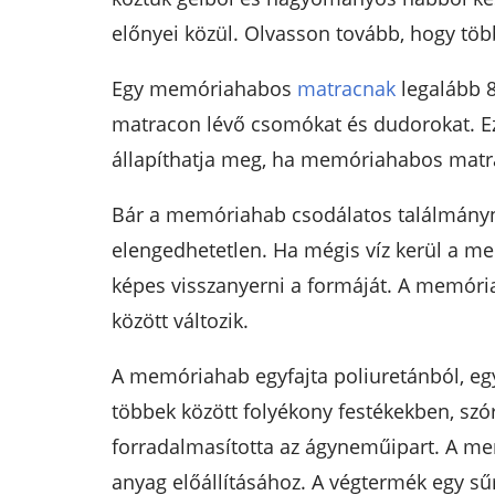
előnyei közül. Olvasson tovább, hogy t
Egy memóriahabos
matracnak
legalább 8
matracon lévő csomókat és dudorokat. Ez
állapíthatja meg, ha memóriahabos matr
Bár a memóriahab csodálatos találmányn
elengedhetetlen. Ha mégis víz kerül a me
képes visszanyerni a formáját. A memória
között változik.
A memóriahab egyfajta poliuretánból, eg
többek között folyékony festékekben, szó
forradalmasította az ágyneműipart. A mem
anyag előállításához. A végtermék egy sűr