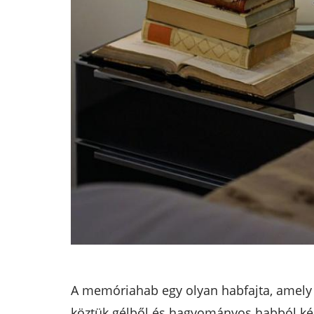
A memóriahab egy olyan habfajta, amely 
köztük gélből és hagyományos habból kés