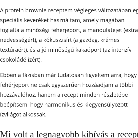
A protein brownie receptem végleges változatában e
speciális keveréket használtam, amely magában
foglalta a minőségi fehérjeport, a mandulatejet (extra
nedvességért), a kókuszzsírt (a gazdag, krémes
textúráért), és a jó minőségű kakaóport (az intenzív
csokoládé ízért).
Ebben a fázisban már tudatosan figyeltem arra, hogy
fehérjeport ne csak egyszerűen hozzáadjam a többi
hozzávalóhoz, hanem a recept minden részletébe
beépítsem, hogy harmonikus és kiegyensúlyozott
ízvilágot alkossak.
Mi volt a legnagyobb kihívás a recep