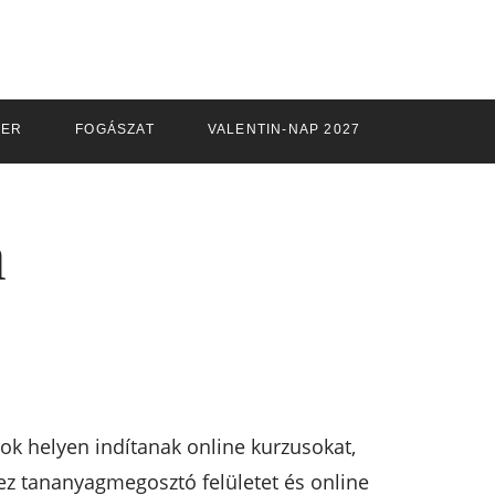
ZER
FOGÁSZAT
VALENTIN-NAP 2027
a
k helyen indítanak online kurzusokat,
ez tananyagmegosztó felületet és online