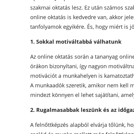
szakmai oktatás lesz. Ez után számos sza
online oktatás is kedvedre van, akkor jel
tanfolyamok egyikére. És, hogy miért is jó
1. Sokkal motiváltabbá válhatunk
Az online oktatás során a tananyag online
órákon bizonyítani, így nagyon motiváltna
motivációt a munkahelyen is kamatoztatha
A munkaadók szeretik, amikor nem kell min
mindezt könnyen el lehet sajátítani, ame
2. Rugalmasabbak leszünk és az időga
A felnőttképzés alapból elvárja tőlünk, ho