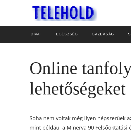
DIVAT
EGÉSZSÉG
GAZDASÁG
S
Online tanfol
lehetőségeket
Soha nem voltak még ilyen népszerűek az
mint például a Minerva 90 Felsőoktatási 