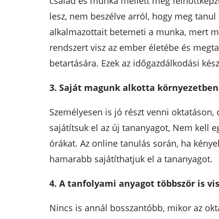
család és munka mellett még felnőttképzé
lesz, nem beszélve arról, hogy meg tanul
alkalmazottait betemeti a munka, mert m
rendszert visz az ember életébe és megta
betartására. Ezek az időgazdálkodási ké
3. Saját magunk alkotta környezetbe
Személyesen is jó részt venni oktatáson
sajátítsuk el az új tananyagot, Nem kell 
órákat. Az online tanulás során, ha kény
hamarabb sajátíthatjuk el a tananyagot.
4. A tanfolyami anyagot többször is vi
Nincs is annál bosszantóbb, mikor az okta