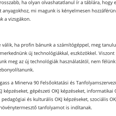
sszabb, ha olyan olvashatatlanul ír a táblára, hogy e
tt anyagokhoz, mi magunk is kényelmesen hozzáférünk, 
k a vizsgákon.
e válik, ha profin bánunk a számítógéppel, meg tanulu
merkednünk új technológiákkal, eszközökkel. Viszont e
dunk meg az új technológiák használatától, nem félün
lebonyolítanunk.
gass a Minerva 90 Felsőoktatási és Tanfolyamszervező 
KJ képzéseket, gépészeti OKJ képzéseket, informatikai
pedagógiai és kulturális OKJ képzéseket, szociális OKJ
ti növénytermesztő tanfolyamot is indítanak.