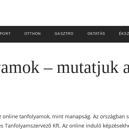
PORT
OTTHON
GASZTRO
OKTATÁS
ÉKS
yamok – mutatjuk 
 online tanfolyamok, mint manapság. Az országban so
és Tanfolyamszervező Kft. Az online induló képzésekh