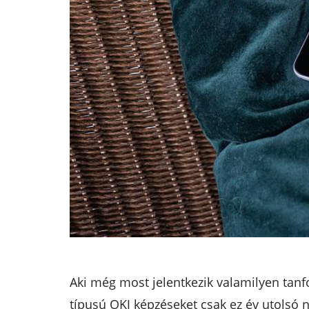
Aki még most jelentkezik valamilyen tanf
típusú OKJ képzéseket csak ez év utolsó 