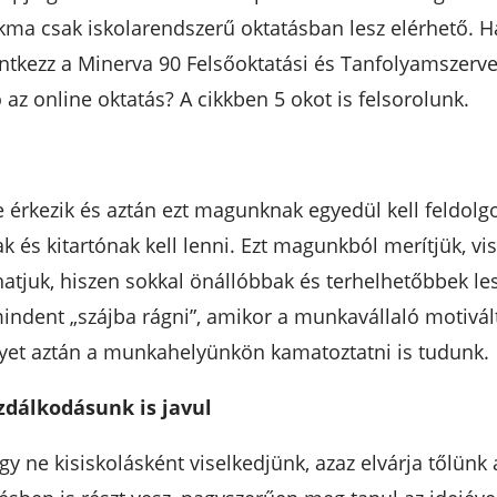
kma csak iskolarendszerű oktatásban lesz elérhető. H
entkezz a Minerva 90 Felsőoktatási és Tanfolyamszervező
 az online oktatás? A cikkben 5 okot is felsorolunk.
 érkezik és aztán ezt magunknak egyedül kell feldolgo
k és kitartónak kell lenni. Ezt magunkból merítjük, vis
tjuk, hiszen sokkal önállóbbak és terhelhetőbbek les
dent „szájba rágni”, amikor a munkavállaló motivált é
lyet aztán a munkahelyünkön kamatoztatni is tudunk.
zdálkodásunk is javul
gy ne kisiskolásként viselkedjünk, azaz elvárja tőlünk a