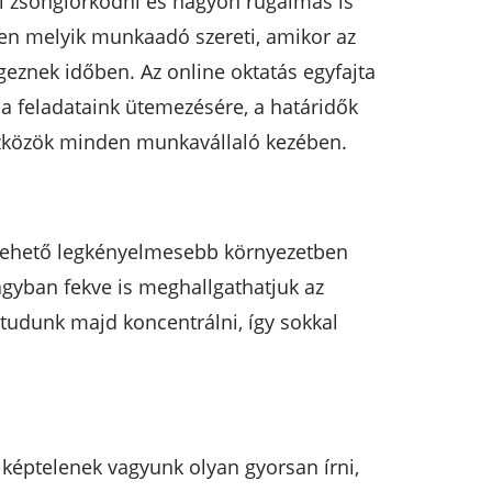
el zsonglőrködni és nagyon rugalmas is
zen melyik munkaadó szereti, amikor az
znek időben. Az online oktatás egyfajta
 a feladataink ütemezésére, a határidők
eszközök minden munkavállaló kezében.
a lehető legkényelmesebb környezetben
 ágyban fekve is meghallgathatjuk az
tudunk majd koncentrálni, így sokkal
 képtelenek vagyunk olyan gyorsan írni,