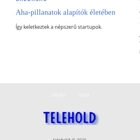
Aha-pillanatok alapítók életében
Így keletkeztek a népszerű startupok.
UTAZÁS
TECH
telehold © 2026