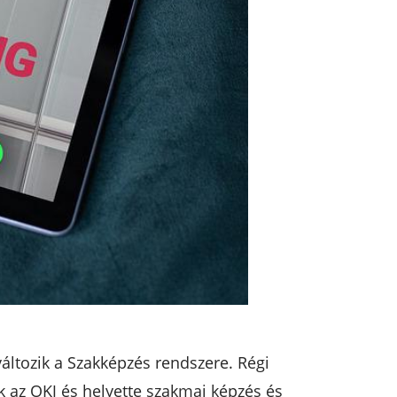
áltozik a Szakképzés rendszere. Régi
k az OKJ és helyette szakmai képzés és