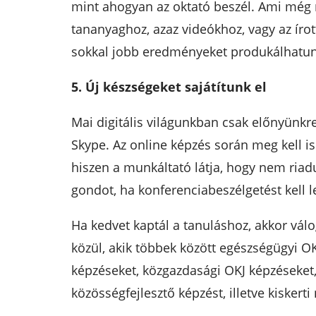
mint ahogyan az oktató beszél. Ami még ro
tananyaghoz, azaz videókhoz, vagy az íro
sokkal jobb eredményeket produkálhatun
5. Új készségeket sajátítunk el
Mai digitális világunkban csak előnyünkr
Skype. Az online képzés során meg kell is
hiszen a munkáltató látja, hogy nem ria
gondot, ha konferenciabeszélgetést kell 
Ha kedvet kaptál a tanuláshoz, akkor válo
közül, akik többek között egészségügyi O
képzéseket, közgazdasági OKJ képzéseket, 
közösségfejlesztő képzést, illetve kisker