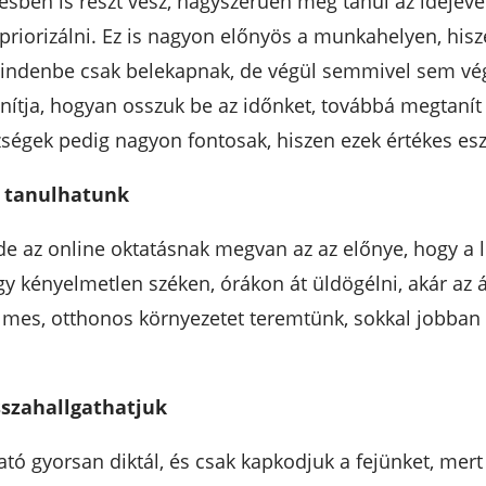
sben is részt vesz, nagyszerűen meg tanul az idejév
 priorizálni. Ez is nagyon előnyös a munkahelyen, his
indenbe csak belekapnak, de végül semmivel sem vége
nítja, hogyan osszuk be az időnket, továbbá megtanít
szségek pedig nagyon fontosak, hiszen ezek értékes 
n tanulhatunk
, de az online oktatásnak megvan az az előnye, hogy 
egy kényelmetlen széken, órákon át üldögélni, akár az
elmes, otthonos környezetet teremtünk, sokkal jobban 
sszahallgathatjuk
tó gyorsan diktál, és csak kapkodjuk a fejünket, mert