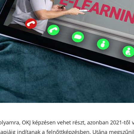
olyamra, OKJ képzésen vehet részt, azonban 2021-től v
napjáig indítanak a felnőttképzésben. Utána megszűni